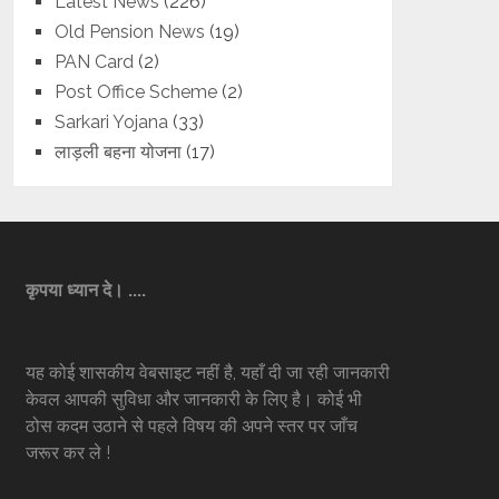
Latest News
(226)
Old Pension News
(19)
PAN Card
(2)
Post Office Scheme
(2)
Sarkari Yojana
(33)
लाड़ली बहना योजना
(17)
कृपया ध्यान दे। ....
यह कोई शासकीय वेबसाइट नहीं है, यहाँ दी जा रही जानकारी
केवल आपकी सुविधा और जानकारी के लिए है। कोई भी
ठोस कदम उठाने से पहले विषय की अपने स्तर पर जाँच
जरूर कर ले !