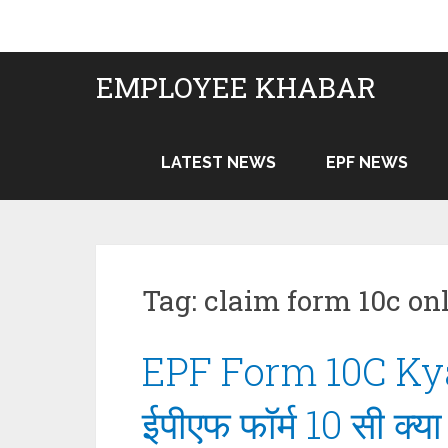
Skip
to
content
EMPLOYEE KHABAR
LATEST NEWS
EPF NEWS
Tag:
claim form 10c on
EPF Form 10C Kya
ईपीएफ फॉर्म 10 सी क्या 