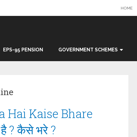
HOME
EPS-95 PENSION
GOVERNMENT SCHEMES
line
 Hai Kaise Bhare
है ? कैसे भरे ?