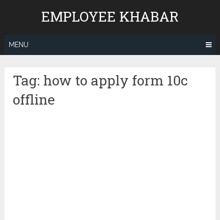
Skip
EMPLOYEE KHABAR
to
content
MENU
Tag:
how to apply form 10c
offline