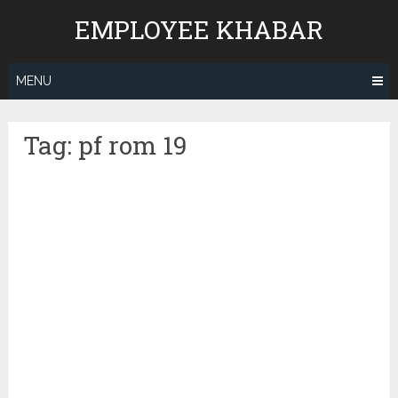
Skip
EMPLOYEE KHABAR
to
content
MENU
Tag:
pf rom 19