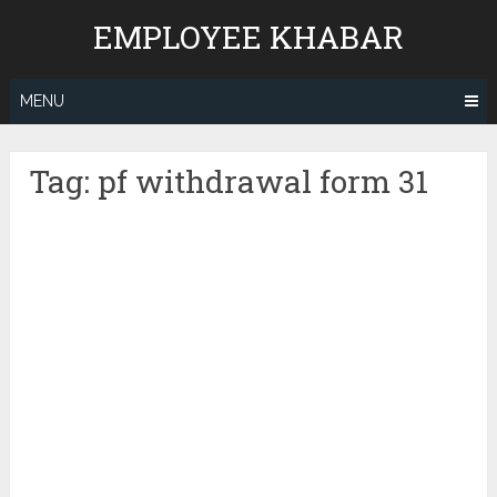
Skip
EMPLOYEE KHABAR
to
content
MENU
Tag:
pf withdrawal form 31