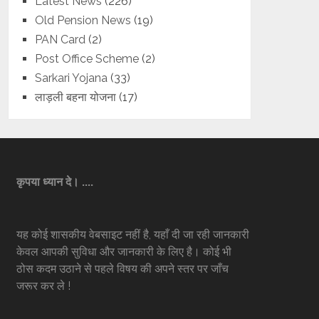
Latest News
(226)
Old Pension News
(19)
PAN Card
(2)
Post Office Scheme
(2)
Sarkari Yojana
(33)
लाड़ली बहना योजना
(17)
कृपया ध्यान दे। ....
यह कोई शासकीय वेबसाइट नहीं है, यहाँ दी जा रही जानकारी
केवल आपकी सुविधा और जानकारी के लिए है। कोई भी
ठोस कदम उठाने से पहले विषय की अपने स्तर पर जाँच
जरूर कर ले !