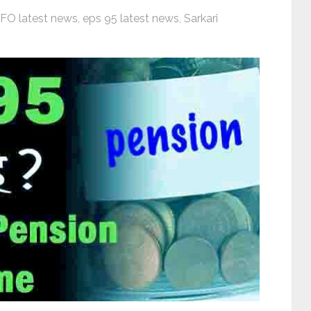
FO latest news
,
eps 95 latest news
,
Sarkari