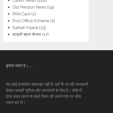
Latest News
(226)
Old Pension News
(19)
PAN Card
(2)
Post Office Scheme
(2)
Sarkari Yojana
(33)
लाड़ली बहना योजना
(17)
कृपया ध्यान दे। ....
यह कोई शासकीय वेबसाइट नहीं है, यहाँ दी जा रही जानकारी
केवल आपकी सुविधा और जानकारी के लिए है। कोई भी
ठोस कदम उठाने से पहले विषय की अपने स्तर पर जाँच
जरूर कर ले !