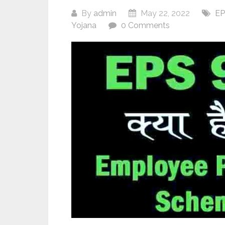
By
admin
May 22, 2022
EP
Yojana
0 Comments