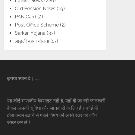
Latest News
(226)
Old Pension News
(19)
PAN Card
(2)
Post Office Scheme
(2)
Sarkari Yojana
(33)
लाड़ली बहना योजना
(17)
कृपया ध्यान दे। ....
यह कोई शासकीय वेबसाइट नहीं है, यहाँ दी जा रही जानकारी
केवल आपकी सुविधा और जानकारी के लिए है। कोई भी
ठोस कदम उठाने से पहले विषय की अपने स्तर पर जाँच
जरूर कर ले !