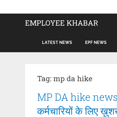
Skip
to
content
EMPLOYEE KHABAR
LATEST NEWS
EPF NEWS
Tag:
mp da hike
MP DA hike news To
कर्मचारियों के लिए ख़