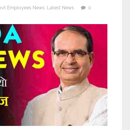
ovt Employees News
,
Latest News
0