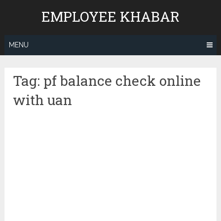
Skip
EMPLOYEE KHABAR
to
content
MENU
Tag:
pf balance check online
with uan