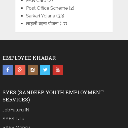
PAN Card
(2)
Post Office Scheme
(2)
Sarkari Yojana
(33)
लाड़ली बहना योजना
(17)
EMPLOYEE KHABAR
SYES (SANDEEP YOUTH EMPLOYMENT
SERVICES)
JobFuturu.IN
SYES Talk
SYES Money