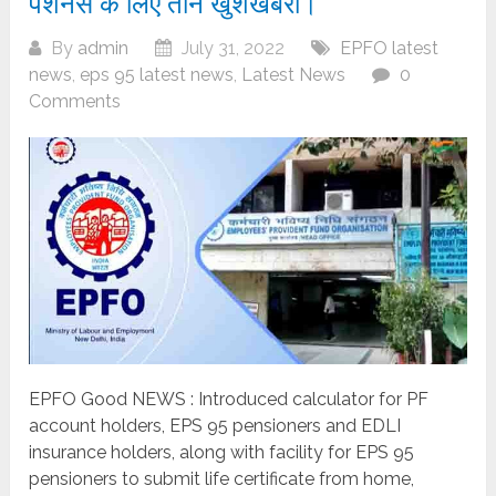
पेंशनर्स के लिए तीन खुशखबरी।
By
admin
July 31, 2022
EPFO latest
news
,
eps 95 latest news
,
Latest News
0
Comments
EPFO Good NEWS : Introduced calculator for PF
account holders, EPS 95 pensioners and EDLI
insurance holders, along with facility for EPS 95
pensioners to submit life certificate from home,