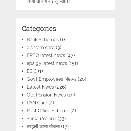
किया तो होंगे बड़े नुकसान !
Categories
Bank Schemes
(1)
e shram card
(3)
EPFO latest news
(47)
eps 95 latest news
(151)
ESIC
(1)
Govt Employees News
(20)
Latest News
(226)
Old Pension News
(19)
PAN Card
(2)
Post Office Scheme
(2)
Sarkari Yojana
(33)
लाड़ली बहना योजना
(17)