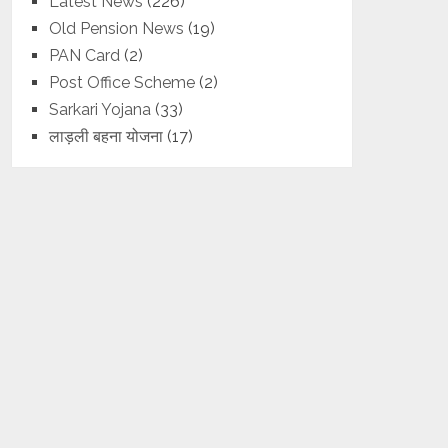
Latest News
(226)
Old Pension News
(19)
PAN Card
(2)
Post Office Scheme
(2)
Sarkari Yojana
(33)
लाड़ली बहना योजना
(17)