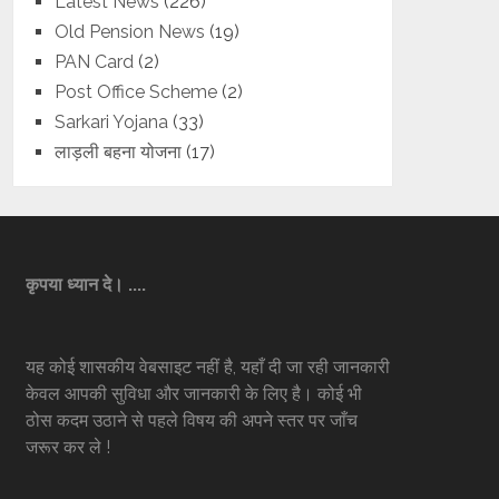
Latest News
(226)
Old Pension News
(19)
PAN Card
(2)
Post Office Scheme
(2)
Sarkari Yojana
(33)
लाड़ली बहना योजना
(17)
कृपया ध्यान दे। ....
यह कोई शासकीय वेबसाइट नहीं है, यहाँ दी जा रही जानकारी
केवल आपकी सुविधा और जानकारी के लिए है। कोई भी
ठोस कदम उठाने से पहले विषय की अपने स्तर पर जाँच
जरूर कर ले !