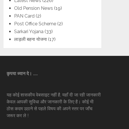
Latest News
(226)
Old Pension News
(19)
PAN Card
(2)
Post Office Scheme
(2)
Sarkari Yojana
(33)
लाड़ली बहना योजना
(17)
कृपया ध्यान दे। ....
यह कोई शासकीय वेबसाइट नहीं है, यहाँ दी जा रही जानकारी
केवल आपकी सुविधा और जानकारी के लिए है। कोई भी
ठोस कदम उठाने से पहले विषय की अपने स्तर पर जाँच
जरूर कर ले !