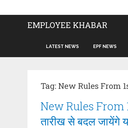
Skip
to
content
EMPLOYEE KHABAR
LATEST NEWS
EPF NEWS
Tag:
New Rules From 1s
New Rules From 1s
तारीख से बदल जायेंगे 