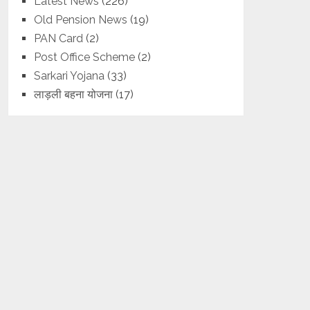
Latest News
(226)
Old Pension News
(19)
PAN Card
(2)
Post Office Scheme
(2)
Sarkari Yojana
(33)
लाड़ली बहना योजना
(17)