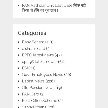
PAN Aadhaar Link Last Date लिंक नहीं
किया तो होंगे बड़े नुकसान !
Categories
Bank Schemes
(1)
e shram card
(3)
EPFO latest news
(47)
eps 95 latest news
(151)
ESIC
(1)
Govt Employees News
(20)
Latest News
(226)
Old Pension News
(19)
PAN Card
(2)
Post Office Scheme
(2)
Sarkari Yojana
(33)