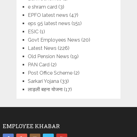
e shram card
(3)
EPFO latest news
(47)
eps 95 latest news
(151)
ESIC
(1)
Govt Employees News
(20)
Latest News
(226)
Old Pension News
(19)
PAN Card
(2)
Post Office Scheme
(2)
Sarkari Yojana
(33)
लाड़ली बहना योजना
(17)
EMPLOYEE KHABAR