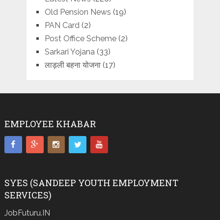
Old Pension News
(19)
PAN Card
(2)
Post Office Scheme
(2)
Sarkari Yojana
(33)
लाड़ली बहना योजना
(17)
EMPLOYEE KHABAR
SYES (SANDEEP YOUTH EMPLOYMENT
SERVICES)
JobFuturu.IN