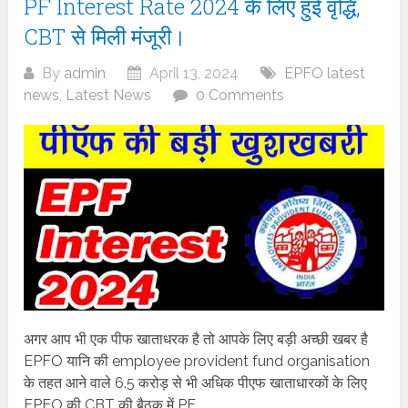
PF Interest Rate 2024 के लिए हुई वृद्धि,
CBT से मिली मंजूरी।
By
admin
April 13, 2024
EPFO latest
news
,
Latest News
0 Comments
अगर आप भी एक पीफ खाताधरक है तो आपके लिए बड़ी अच्छी खबर है
EPFO यानि की employee provident fund organisation
के तहत आने वाले 6.5 करोड़ से भी अधिक पीएफ खाताधारकों के लिए
EPFO की CBT की बैठक में PF...