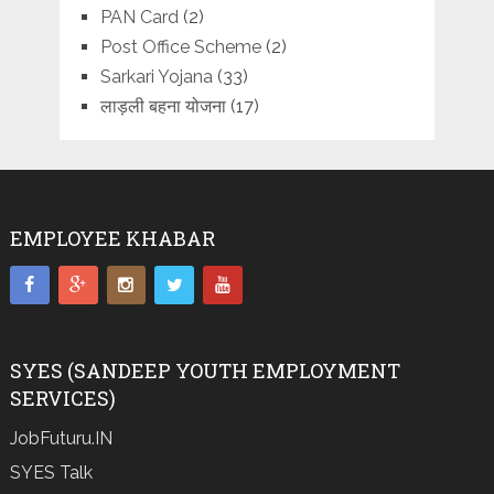
PAN Card
(2)
Post Office Scheme
(2)
Sarkari Yojana
(33)
लाड़ली बहना योजना
(17)
EMPLOYEE KHABAR
SYES (SANDEEP YOUTH EMPLOYMENT
SERVICES)
JobFuturu.IN
SYES Talk