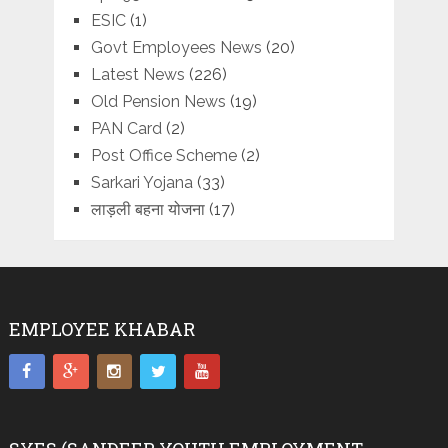
ESIC
(1)
Govt Employees News
(20)
Latest News
(226)
Old Pension News
(19)
PAN Card
(2)
Post Office Scheme
(2)
Sarkari Yojana
(33)
लाड़ली बहना योजना
(17)
EMPLOYEE KHABAR