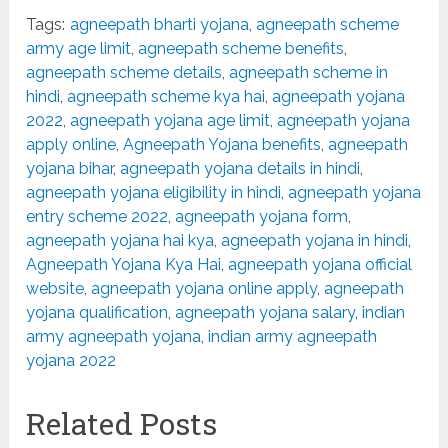
Tags:
agneepath bharti yojana
,
agneepath scheme
army age limit
,
agneepath scheme benefits
,
agneepath scheme details
,
agneepath scheme in
hindi
,
agneepath scheme kya hai
,
agneepath yojana
2022
,
agneepath yojana age limit
,
agneepath yojana
apply online
,
Agneepath Yojana benefits
,
agneepath
yojana bihar
,
agneepath yojana details in hindi
,
agneepath yojana eligibility in hindi
,
agneepath yojana
entry scheme 2022
,
agneepath yojana form
,
agneepath yojana hai kya
,
agneepath yojana in hindi
,
Agneepath Yojana Kya Hai
,
agneepath yojana official
website
,
agneepath yojana online apply
,
agneepath
yojana qualification
,
agneepath yojana salary
,
indian
army agneepath yojana
,
indian army agneepath
yojana 2022
Related Posts