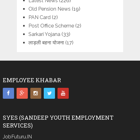
Latest News
(226)
Old Pension News
(19)
PAN Card
(2)
Post Office Scheme
(2)
Sarkari Yojana
(33)
लाड़ली बहना योजना
(17)
EMPLOYEE KHABAR
SYES (SANDEEP YOUTH EMPLOYMENT
SERVICES)
JobFuturu.IN