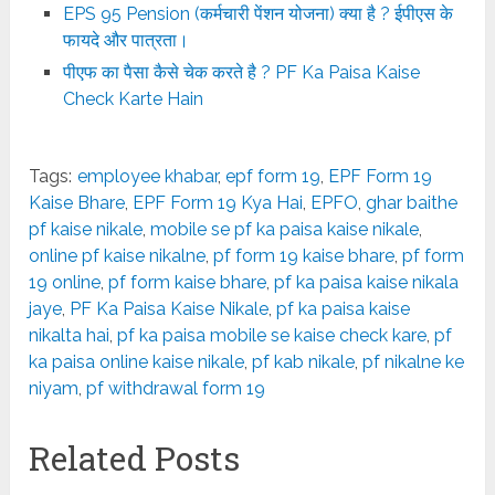
EPS 95 Pension (कर्मचारी पेंशन योजना) क्या है ? ईपीएस के
फायदे और पात्रता।
पीएफ का पैसा कैसे चेक करते है ? PF Ka Paisa Kaise
Check Karte Hain
Tags:
employee khabar
,
epf form 19
,
EPF Form 19
Kaise Bhare
,
EPF Form 19 Kya Hai
,
EPFO
,
ghar baithe
pf kaise nikale
,
mobile se pf ka paisa kaise nikale
,
online pf kaise nikalne
,
pf form 19 kaise bhare
,
pf form
19 online
,
pf form kaise bhare
,
pf ka paisa kaise nikala
jaye
,
PF Ka Paisa Kaise Nikale
,
pf ka paisa kaise
nikalta hai
,
pf ka paisa mobile se kaise check kare
,
pf
ka paisa online kaise nikale
,
pf kab nikale
,
pf nikalne ke
niyam
,
pf withdrawal form 19
Related Posts